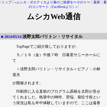
トップ
«ムシカ・ポエティカより春のご挨拶を〜その１〜
最新
夏
のコンサート（FaceBookより）»
ムシカWeb通信
淡野太郎バリトン・リサイタル
■ 2014/05/14
TopPageでご紹介致しておりますが、
５／１６（金）午後７時 日暮里サニーホールに
て
＜淡野太郎バリトン・リサイタル＞ピアノ：小林
道夫
が開催されます。
印刷所に入る直前のプログラム原稿を太郎が見せ
てくれました。執筆中の呻吟、苦悩、発狂寸前とい
う状況は私も年中体験していますので、ここは遠巻